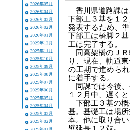
2026年05月
香川県道路課は
2026年04月
下部工３基を１２
2026年03月
発表するため、準
2026年02月
下部工は橋脚２基
2026年01月
工は完了する。
2025年12月
2025年11月
同高架橋のＪＲ
2025年10月
り、現在、軌道東
2025年09月
の工期で進められ
2025年08月
に着手する。
2025年07月
同課では今後、
2025年06月
１２月中、遅くと
2025年05月
下部工３基の概
2025年04月
基。基礎工は場所
2025年03月
本。他に取り合い
2025年02月
壁延長１２㍍。
2025年01月