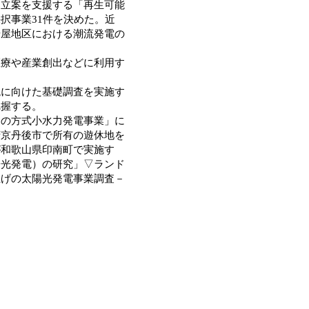
・立案を支援する「再生可能
択事業31件を決めた。近
岩屋地区における潮流発電の
療や産業創出などに利用す
に向けた基礎調査を実施す
把握する。
の方式小水力発電事業」に
府京丹後市で所有の遊休地を
が和歌山県印南町で実施す
陽光発電）の研究」▽ランド
上げの太陽光発電事業調査－