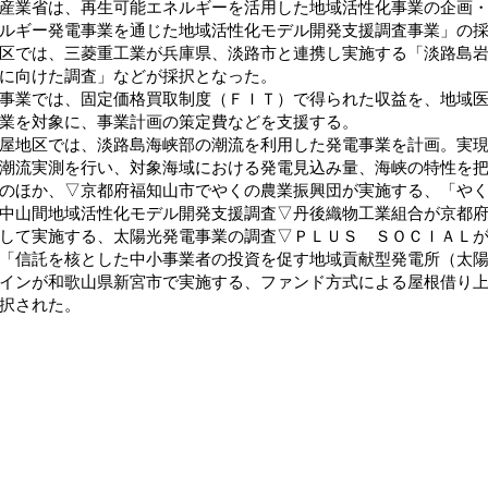
産業省は、再生可能エネルギーを活用した地域活性化事業の企画
ルギー発電事業を通じた地域活性化モデル開発支援調査事業」の採
区では、三菱重工業が兵庫県、淡路市と連携し実施する「淡路島
に向けた調査」などが採択となった。
業では、固定価格買取制度（ＦＩＴ）で得られた収益を、地域医
業を対象に、事業計画の策定費などを支援する。
地区では、淡路島海峡部の潮流を利用した発電事業を計画。実現
潮流実測を行い、対象海域における発電見込み量、海峡の特性を
ほか、▽京都府福知山市でやくの農業振興団が実施する、「やく
中山間地域活性化モデル開発支援調査▽丹後織物工業組合が京都
して実施する、太陽光発電事業の調査▽ＰＬＵＳ ＳＯＣＩＡＬ
「信託を核とした中小事業者の投資を促す地域貢献型発電所（太
インが和歌山県新宮市で実施する、ファンド方式による屋根借り
択された。