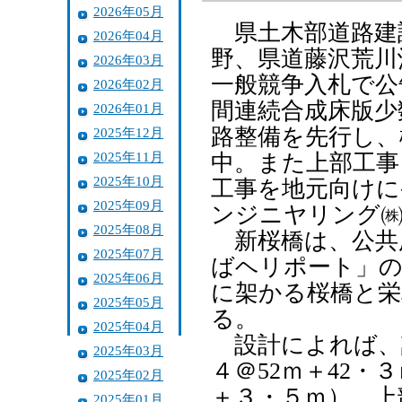
2026年05月
県土木部道路建
2026年04月
野、県道藤沢荒川
2026年03月
一般競争入札で公
2026年02月
間連続合成床版少
2026年01月
路整備を先行し、
2025年12月
2025年11月
中。また上部工事
2025年10月
工事を地元向けに
2025年09月
ンジニヤリング㈱
2025年08月
新桜橋は、公共
2025年07月
ばヘリポート」の
2025年06月
に架かる桜橋と栄
2025年05月
る。
2025年04月
設計によれば、諸
2025年03月
４＠52ｍ＋42・
2025年02月
＋３・５ｍ）。上
2025年01月