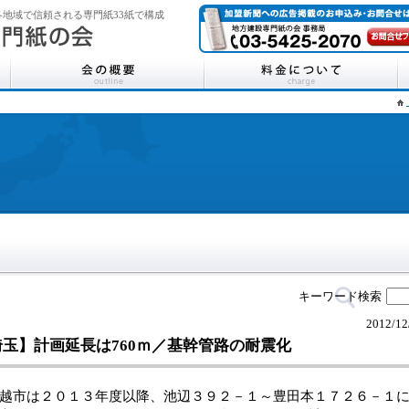
地域で信頼される専門紙33紙で構成
キーワード検索
2012/12
埼玉】計画延長は760ｍ／基幹管路の耐震化
市は２０１３年度以降、池辺３９２－１～豊田本１７２６－１に