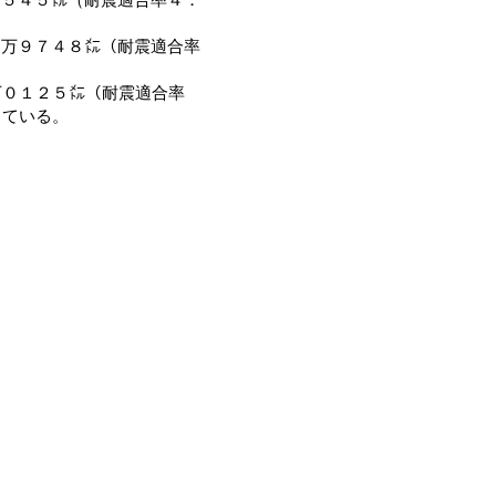
万９７４８㍍（耐震適合率
万０１２５㍍（耐震適合率
っている。