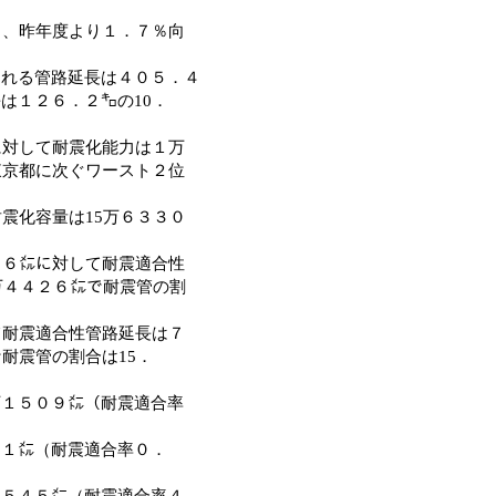
り、昨年度より１．７％向
れる管路延長は４０５．４
は１２６．２㌔の10．
に対して耐震化能力は１万
東京都に次ぐワースト２位
震化容量は15万６３３０
。
４６㍍に対して耐震適合性
万４４２６㍍で耐震管の割
て耐震適合性管路延長は７
耐震管の割合は15．
１５０９㍍（耐震適合率
。
１㍍（耐震適合率０．
５４５㍍（耐震適合率４．