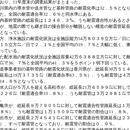
おり、11年度末の調査結果がまとまった。
県内の導水管や送水管など基幹管路の耐震化率は32．５％とな
た。全国の耐震適合率32．６％と同水準にある。
基幹管路の総延長は１２４６．３㌔。うち耐震適合性があるとさ
が、地震の際でも継ぎ目の接合部分が離脱しない構造の耐震管延長
となっている。
、浄水施設の耐震化状況は全施設能力54万８０３９立方㍍／日
１５立方㍍／日で２．１％と全国平均の19．７％と大幅に低く、
っている。
配水池の耐震化状況は全施設容量42万６３８８立方㍍に対して耐
㍍で36．７％と全国平均の41．３％を５ポイント弱下回っている
事業者別の基幹管路の耐震化状況は香川県が、総延長30万５１
延長は19万３７３５㍍（耐震適合率63．５％）、うち耐震管は４
14．６％となっている。
人口が５万人を超える高松市が、総延長21万６５９９㍍に対し
２２６㍍（耐震適合率33．８％）、うち耐震管は３万２９８１㍍で
。
市が、総延長９万７９０５㍍に対して耐震適合性管路延長は１万
．８％）、うち耐震管は１万１５０９㍍で耐震管の割合は11．８％
市が、総延長２万４５４１㍍に対して耐震適合性管路延長は２３
）、すべて耐震管となっており、耐震管の割合は０．９％。
寺市が、総延長３万８８５８㍍に対して耐震適合性管路延長は１