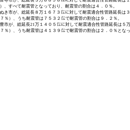
）、すべて耐震管となっており、耐震管の割合は４．０％。
き市が、総延長８万１６７３㍍に対して耐震適合性管路延長は３
．７％）、うち耐震管は７５３２㍍で耐震管の割合は９．２％。
市が、総延長21万１４０５㍍に対して耐震適合性管路延長は５
．７％）、うち耐震管は４１３９㍍で耐震管の割合は２．０％とな