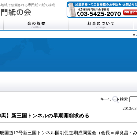
地域で信頼される専門紙33紙で構成
キーワード検索
2013/03
群馬】新三国トンネルの早期開削求める
国道17号新三国トンネル開削促進期成同盟会（会長＝岸良昌・