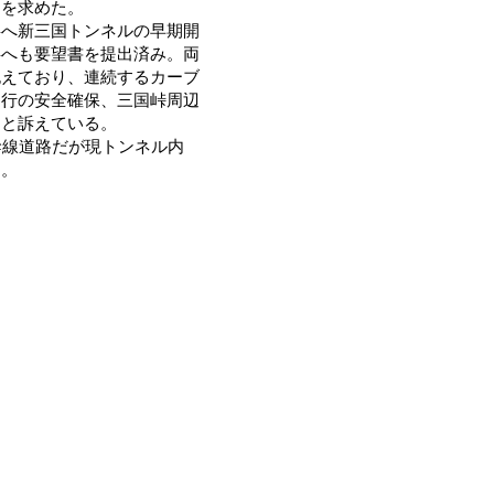
力を求めた。
へ新三国トンネルの早期開
事へも要望書を提出済み。両
抱えており、連続するカーブ
通行の安全確保、三国峠周辺
」と訴えている。
幹線道路だが現トンネル内
る。