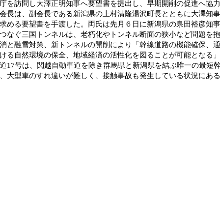
庁を訪問し大澤正明知事へ要望書を提出し、早期開削の促進へ協
長は、副会長である新潟県の上村清隆湯沢町長とともに大澤知事
求める要望書を手渡した。両氏は先月６日に新潟県の泉田裕彦知
つなぐ三国トンネルは、老朽化やトンネル断面の狭小など問題を
消と融雪対策、新トンネルの開削により「幹線道路の機能確保、
ける自然環境の保全、地域経済の活性化を図ることが可能となる
17号は、関越自動車道を除き群馬県と新潟県を結ぶ唯一の最短
、大型車のすれ違いが難しく、接触事故も発生している状況にあ