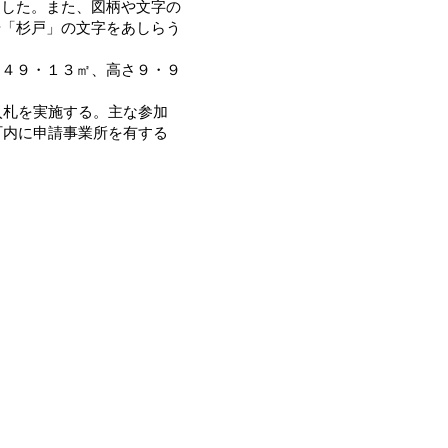
にした。また、図柄や文字の
や「杉戸」の文字をあしらう
４９・１３㎡、高さ９・９
。
入札を実施する。主な参加
町内に申請事業所を有する