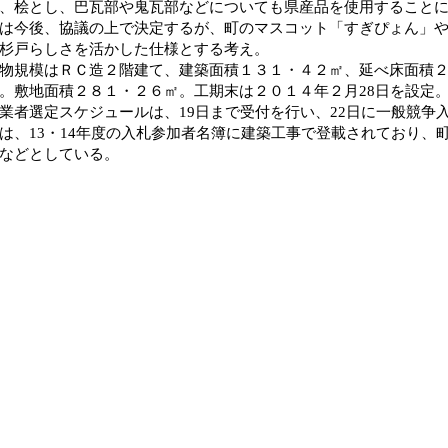
、桧とし、巴瓦部や鬼瓦部などについても県産品を使用すること
は今後、協議の上で決定するが、町のマスコット「すぎぴょん」
杉戸らしさを活かした仕様とする考え。
規模はＲＣ造２階建て、建築面積１３１・４２㎡、延べ床面積２
。敷地面積２８１・２６㎡。工期末は２０１４年２月28日を設定
者選定スケジュールは、19日まで受付を行い、22日に一般競争
は、13・14年度の入札参加者名簿に建築工事で登載されており、
などとしている。