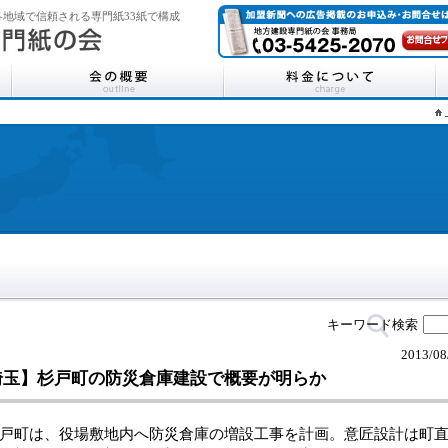
地域で信頼される専門紙33紙で構成
キーワード検索
2013/08
埼玉】杉戸町の防災倉庫建設で概要が明らか
町は、役場敷地内へ防災倉庫の増設工事を計画。意匠設計は町直