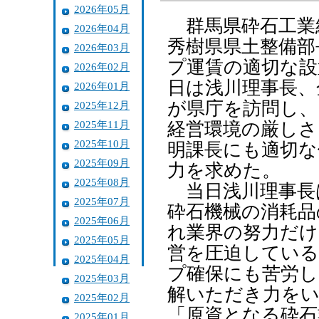
2026年05月
群馬県砕石工業組
2026年04月
秀樹県県土整備部
2026年03月
プ運賃の適切な設
2026年02月
日は浅川理事長、
2026年01月
が県庁を訪問し、
2025年12月
2025年11月
経営環境の厳しさ
2025年10月
明課長にも適切な
2025年09月
力を求めた。
2025年08月
当日浅川理事長
2025年07月
砕石機械の消耗品
2025年06月
れ業界の努力だけ
2025年05月
営を圧迫している
2025年04月
プ確保にも苦労し
2025年03月
解いただき力をい
2025年02月
「原資となる砕石
2025年01月