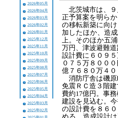
2026年05月
北茨城市は、９
2026年04月
正予算案を明らか
2026年03月
の移転新築に向け
2026年02月
加したほか、造成
2026年01月
上。そのほか五浦
2025年12月
2025年11月
万円、津波避難道
2025年10月
設計費に６０９５
2025年09月
０７５万８０００
2025年08月
億７６８０万４０
2025年07月
消防庁舎は磯原
2025年06月
免震ＲＣ造３階建
2025年05月
費約17億円。事
2025年04月
建設を見込む。今
2025年03月
の設計費を８６０
2025年02月
める。造成設計は
2025年01月