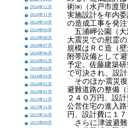
術㈱（水戸市渡里
2024年12月
実施設計を年内委
2024年11月
の造成工事を発注
2024年10月
2024年09月
五浦岬公園（大
2024年08月
大震災での慰霊の
2024年07月
規模はＲＣ造（壁
2024年06月
附帯設備として避
2024年05月
予定。佐藤建築研
2024年04月
で可決され、設計
2024年03月
そのほか震災復
2024年02月
避難道路の整備（
2024年01月
２４０万円、設計
2023年12月
公営住宅の進入路
2023年11月
円、設計費に１７
2023年10月
さらに津波避難タ
2023年09月