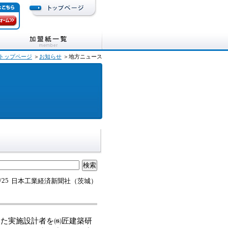
トップページ
＞
お知らせ
＞地方ニュース
/25
日本工業経済新聞社（茨城）
た実施設計者を㈱匠建築研