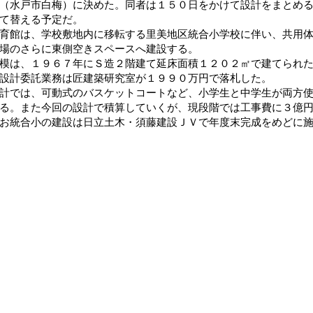
（水戸市白梅）に決めた。同者は１５０日をかけて設計をまとめ
て替える予定だ。
館は、学校敷地内に移転する里美地区統合小学校に伴い、共用体
場のさらに東側空きスペースへ建設する。
は、１９６７年にＳ造２階建て延床面積１２０２㎡で建てられた
設計委託業務は匠建築研究室が１９９０万円で落札した。
では、可動式のバスケットコートなど、小学生と中学生が両方使
る。また今回の設計で積算していくが、現段階では工事費に３億
統合小の建設は日立土木・須藤建設ＪＶで年度末完成をめどに施