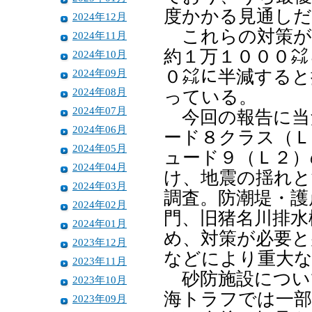
度かかる見通しだ
2024年12月
これらの対策が
2024年11月
約１万１０００㌶
2024年10月
2024年09月
０㌶に半減すると
2024年08月
っている。
2024年07月
今回の報告に当
2024年06月
ード８クラス（Ｌ
2024年05月
ュード９（Ｌ２）
2024年04月
け、地震の揺れと
2024年03月
調査。防潮堤・護
2024年02月
門、旧猪名川排水
2024年01月
め、対策が必要と
2023年12月
などにより重大
2023年11月
砂防施設につい
2023年10月
海トラフでは一部
2023年09月