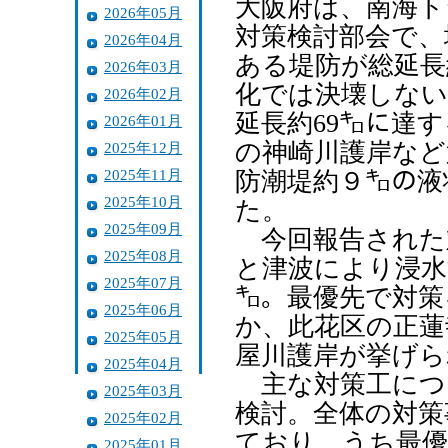
大阪府は、南海ト
2026年05月
対策検討部会で、
2026年04月
ある堤防が総延長
2026年03月
化では決壊しない
2026年02月
延長約69㌔に達
2026年01月
の神崎川護岸など
2025年12月
2025年11月
防潮堤約９㌔の液
2025年10月
た。
2025年09月
今回報告された
2025年08月
と津波により浸水
2025年07月
㌔。最優先で対策
2025年06月
か、此花区の正蓮
2025年05月
屋川護岸が挙げら
2025年04月
主な対策工につ
2025年03月
検討。全体の対策
2025年02月
ており、うち最優
2025年01月