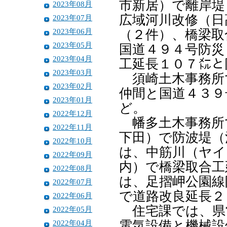
市新居）で離岸堤
2023年08月
広域河川改修（日
2023年07月
2023年06月
（２件）、橋梁取
2023年05月
国道４９４号防災
2023年04月
工延長１０７㍍と
2023年03月
須崎土木事務所
2023年02月
仲間と国道４３９
2023年01月
ど。
2022年12月
幡多土木事務所
2022年11月
下田）で防波堤（
2022年10月
は、中筋川（ヤイ
2022年09月
内）で橋梁取合工
2022年08月
は、足摺岬公園線
2022年07月
で道路改良延長２
2022年06月
住宅課では、県
2022年05月
2022年04月
電気設備と機械設