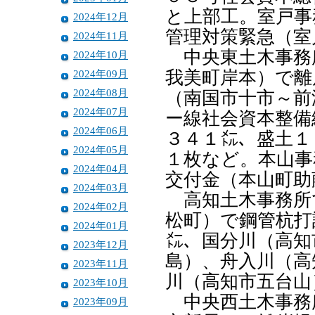
と上部工。室戸事
2024年12月
管理対策緊急（室
2024年11月
中央東土木事務
2024年10月
2024年09月
我美町岸本）で離
2024年08月
（南国市十市～前
2024年07月
ー線社会資本整備
2024年06月
３４１㍍、盛土１
2024年05月
１枚など。本山事
2024年04月
交付金（本山町助
2024年03月
高知土木事務所
2024年02月
松町）で鋼管杭打
2024年01月
㍍、国分川（高知
2023年12月
島）、舟入川（高
2023年11月
川（高知市五台山
2023年10月
中央西土木事務
2023年09月