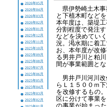
2026年05月
県伊勢崎土木事
2026年04月
と下植木町などを
2026年03月
本年度は、築堤工
2026年02月
分割程度で発注す
2026年01月
などを決めていく
2025年12月
2025年11月
況。渇水期に着工
2025年10月
お、本年度が改修
2025年09月
る男井戸川と粕川
2025年08月
間が事業範囲とな
2025年07月
2025年06月
男井戸川河川改
2025年05月
らＬ１５００ｍ下
2025年04月
を改修するもの。
2025年03月
区に分けて事業を
2025年02月
の事業が始まった
2025年01月