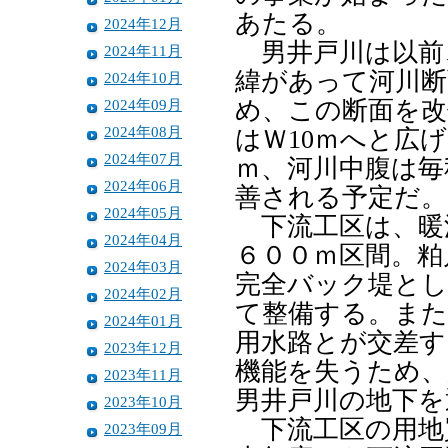
あたる。
2024年12月
男井戸川は以前
2024年11月
緯があって河川断
2024年10月
2024年09月
め、この断面を改
2024年08月
はＷ10ｍへと広
2024年07月
ｍ、河川中腹は毎
2024年06月
善される予定だ。
2024年05月
下流工区は、暖
2024年04月
６００ｍ区間。粕
2024年03月
完全バック堤とし
2024年02月
て整備する。また
2024年01月
用水路とが交差す
2023年12月
機能を失うため、
2023年11月
男井戸川の地下を
2023年10月
下流工区の用地
2023年09月