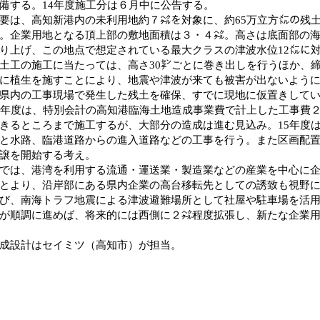
備する。14年度施工分は６月中に公告する。
は、高知新港内の未利用地約７㌶を対象に、約65万立方㍍の残
。企業用地となる頂上部の敷地面積は３・４㌶。高さは底面部の海
り上げ、この地点で想定されている最大クラスの津波水位12㍍に
工の施工に当たっては、高さ30㌢ごとに巻き出しを行うほか、
に植生を施すことにより、地震や津波が来ても被害が出ないよう
県内の工事現場で発生した残土を確保、すでに現地に仮置きして
年度は、特別会計の高知港臨海土地造成事業費で計上した工事費
きるところまで施工するが、大部分の造成は進む見込み。15年度
と水路、臨港道路からの進入道路などの工事を行う。また区画配置
譲を開始する考え。
は、港湾を利用する流通・運送業・製造業などの産業を中心に企
とより、沿岸部にある県内企業の高台移転先としての誘致も視野
び、南海トラフ地震による津波避難場所として社屋や駐車場を活
が順調に進めば、将来的には西側に２㌶程度拡張し、新たな企業
成設計はセイミツ（高知市）が担当。