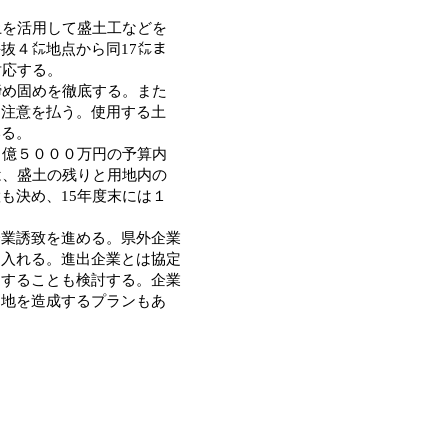
土を活用して盛土工などを
抜４㍍地点から同17㍍ま
対応する。
締め固めを徹底する。また
に注意を払う。使用する土
いる。
２億５０００万円の予算内
は、盛土の残りと用地内の
も決め、15年度末には１
業誘致を進める。県外企業
に入れる。進出企業とは協定
用することも検討する。企業
用地を造成するプランもあ