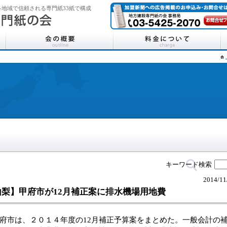
地域で信頼される専門紙33紙で構成
キーワード検索
2014/11
山梨】甲府市が12月補正案に排水機場用地費
市は、２０１４年度の12月補正予算案をまとめた。一般会計の