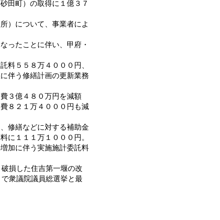
（砂田町）の取得に１億３７
所）について、事業者によ
なったことに伴い、甲府・
託料５５８万４０００円、
正に伴う修繕計画の更新業務
費３億４８０万円を減額
事費８２１万４０００円も減
、修繕などに対する補助金
託料に１１１万１０００円。
増加に伴う実施施計委託料
り破損した住吉第一堰の改
）で衆議院議員総選挙と最