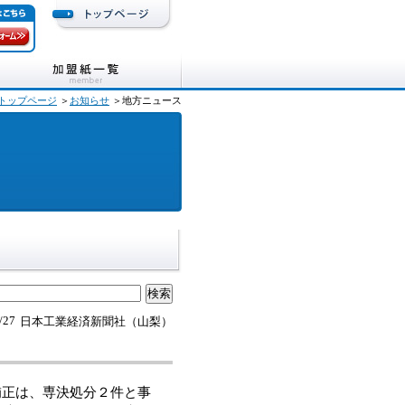
トップページ
＞
お知らせ
＞地方ニュース
/27
日本工業経済新聞社（山梨）
補正は、専決処分２件と事