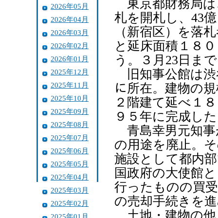
東京都財務局は
2026年05月
札を開札し、43
2026年04月
（新宿区）を落札
2026年03月
と延床面積１８０
2026年02月
う。３月23日ま
2026年01月
旧知事公館は渋谷
2025年12月
2025年11月
に所在。建物の規
2025年10月
２階建て延べ１８
2025年09月
９５年に完成した
2025年08月
青島幸男元知事が
2025年07月
の用途を廃止。そ
2025年06月
施設として都内部
2025年05月
国政府の大使館と
2025年04月
行ったものの買受
2025年03月
の売却手続きを進
2025年02月
土地・建物の他
2025年01月