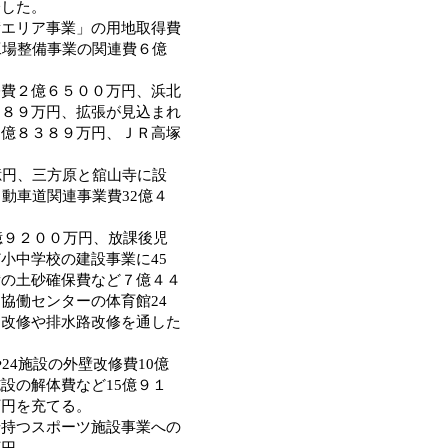
分した。
エリア事業」の用地取得費
工場整備事業の関連費６億
費２億６５００万円、浜北
３８９万円、拡張が見込まれ
６億８３８９万円、ＪＲ高塚
億円、三方原と舘山寺に設
動車道関連事業費32億４
億９２００万円、放課後児
小中学校の建設事業に45
備の土砂確保費など７億４４
協働センターの体育館24
川改修や排水路改修を通した
4施設の外壁改修費10億
設の解体費など15億９１
万円を充てる。
持つスポーツ施設事業への
万円、