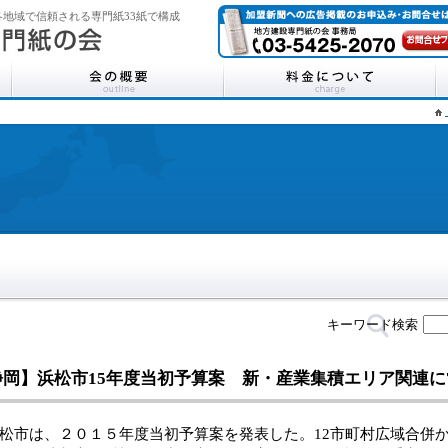
地域で信頼される専門紙33紙で構成
キーワード検索
静岡】浜松市15年度当初予算案 新・産業集積エリア関連に
市は、２０１５年度当初予算案を発表した。12市町村広域合併か