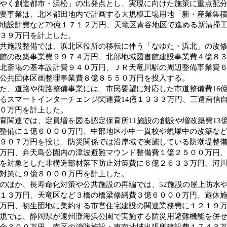
やく創造都市・浜松」の出発点とし、実現に向けた施策に重点配
事業は、北区都田地内で計画する大規模工場用地「新・産業集積
地設計費など79億１７１２万円、天竜区青谷地区で進める新清掃
３９万円を計上した。
施設整備では、浜北区役所の移転に伴う「なゆた・浜北」の改修
館の改築事業費９９７４万円、北部地域図書館建設事業費４億８
北斎場の基本設計費９４０万円、ＪＲ天竜川駅の周辺整備事業費
公共団体区画整理事業費８億８５５０万円を投入する。
、道路や街路整備事業には、市民要望に対応した市道整備費16
るスマートインターチェンジ関連費14億１３３３万円、三遠南信自
０万円を計上した。
関連では、定員増を図る認定保育所11施設の創設や増改築費13
整備に１億６０００万円、中部地区小中一貫校や蜆塚中の改築など
９０７万円を投じ、防災関係では沿岸域で実施している防潮堤整
万円、弁天島公園内の津波避難マウンド整備費１億２５００万円、
を対象とした非構造部材落下防止対策費に６億２６３３万円、河
対策に９億８０００万円を計上した。
ほか、長寿命化対策や公共施設の再編では、52施設の屋上防水や2
１３万円、天竜区など３橋の橋梁修繕費３億６０００万円、遊休施
万円、初生団地に集約する市営住宅建設の関連業務費に１２１９
では、静岡県が遠州灘海浜公園で実施する防災用避難機能を併せ
金３００万円、南区の消防施設・東南地域出張所建設費１７４３