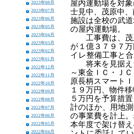
屋内運動場を対象
2023年08月
士見中、茂原中、
2023年07月
2023年06月
施設は全校の武道
2023年05月
の屋内運動場。
2023年04月
工事費は、茂原
2023年03月
が１億３７９７万
2023年02月
イレ整備工事と合
2023年01月
将来を見据えた
2022年12月
～東金ＩＣ・ＪＣ
2022年11月
原長柄スマートＩ
2022年10月
１９万円、物件移
2022年09月
５万円を予算措置
2022年08月
計のほか、用地測
2022年07月
の事業費を計上。
2022年06月
本年度で架け替え
2022年05月
2022年04月
ントに委託してい