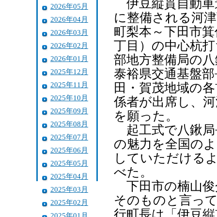
伊豆縦貫自動車
2026年05月
に整備される河津
2026年04月
町梨本～下田市箕
2026年03月
丁目）の中心杭打
2026年02月
部地方整備局の八
2026年01月
泰裕県交通基盤部
2025年12月
2025年11月
田・賀茂地域の各
2025年10月
係者が出席し、河
2025年09月
を願った。
2025年08月
起工式で八鍬局
2025年07月
の魅力を全国のよ
2025年06月
していただける
2025年05月
べた。
2025年04月
下田市の楠山俊
2025年03月
そのものと言って
2025年02月
行町長は「伊豆縦
2025年01月