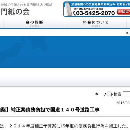
地域で信頼される専門紙33紙で構成
キーワード検索
2015/03
山梨】補正案債務負担で国道１４０号道路工事
、２０１４年度補正予算案に15年度の債務負担行為を補正した