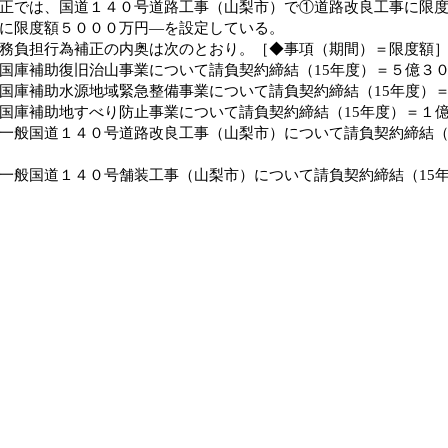
正では、国道１４０号道路工事（山梨市）で①道路改良工事に限
に限度額５０００万円―を設定している。
負担行為補正の内奥は次のとおり。［◆事項（期間）＝限度額
庫補助復旧治山事業について請負契約締結（15年度）＝５億３
庫補助水源地域緊急整備事業について請負契約締結（15年度）
庫補助地すべり防止事業について請負契約締結（15年度）＝１
般国道１４０号道路改良工事（山梨市）について請負契約締結（
般国道１４０号舗装工事（山梨市）について請負契約締結（15