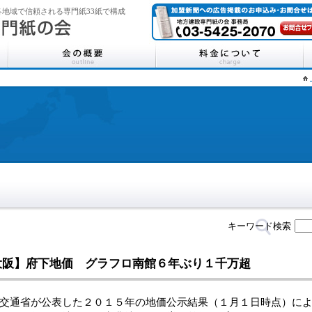
地域で信頼される専門紙33紙で構成
キーワード検索
大阪】府下地価 グラフロ南館６年ぶり１千万超
交通省が公表した２０１５年の地価公示結果（１月１日時点）によ