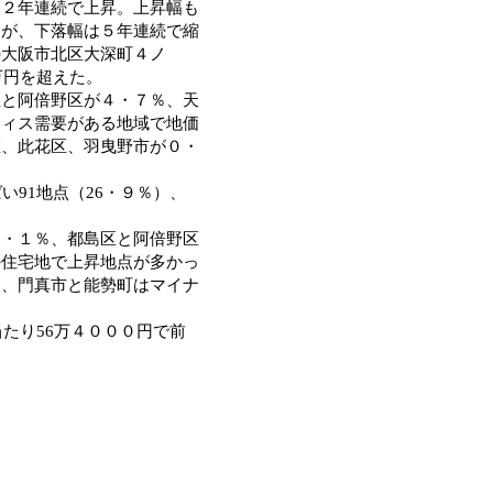
と２年連続で上昇。上昇幅も
たが、下落幅は５年連続で縮
の大阪市北区大深町４ノ
万円を超えた。
と阿倍野区が４・７％、天
フィス需要がある地域で地価
区、此花区、羽曳野市が０・
91地点（26・９％）、
・１％、都島区と阿倍野区
の住宅地で上昇地点が多かっ
％、門真市と能勢町はマイナ
。
たり56万４０００円で前