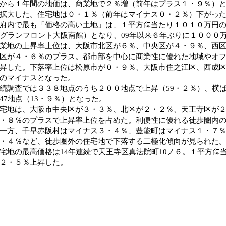
から１年間の地価は、商業地で２％増（前年はプラス１・９％）
拡大した。住宅地は０・１％（前年はマイナス０・２％）下がっ
府内で最も「価格の高い土地」は、１平方㍍当たり１０１０万円
（グランフロント大阪南館）となり、09年以来６年ぶりに１０００
地の上昇率上位は、大阪市北区が６％、中央区が４・９％、西区
区が４・６％のプラス。都市部を中心に商業性に優れた地域やオ
昇した。下落率上位は松原市が０・９％、大阪市住之江区、西成
のマイナスとなった。
調査では３３８地点のうち２００地点で上昇（59・２％）、横ばい
47地点（13・９％）となった。
地は、大阪市中央区が３・３％、北区が２・２％、天王寺区が２
・８％のプラスで上昇率上位を占めた。利便性に優れる徒歩圏内
一方、千早赤阪村はマイナス３・４％、豊能町はマイナス１・７
・４％など、徒歩圏外の住宅地で下落する二極化傾向が見られた
地の最高価格は14年連続で天王寺区真法院町10ノ６。１平方㍍当
２・５％上昇した。