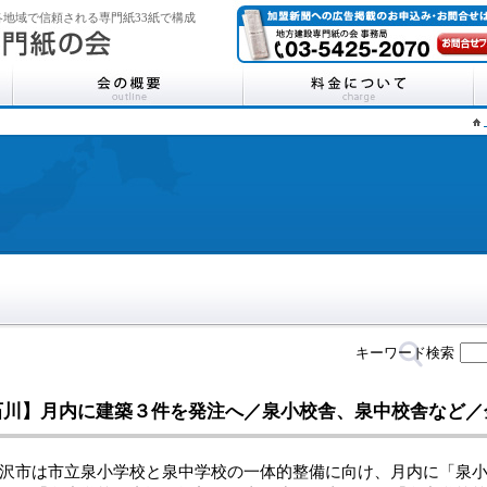
地域で信頼される専門紙33紙で構成
キーワード検索
石川】月内に建築３件を発注へ／泉小校舎、泉中校舎など／
市は市立泉小学校と泉中学校の一体的整備に向け、月内に「泉小