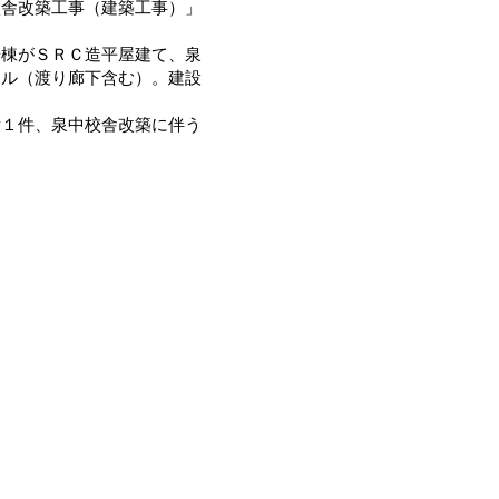
校舎改築工事（建築工事）」
棟がＳＲＣ造平屋建て、泉
トル（渡り廊下含む）。建設
１件、泉中校舎改築に伴う