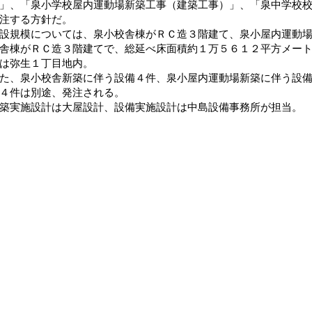
」、「泉小学校屋内運動場新築工事（建築工事）」、「泉中学校
注する方針だ。
規模については、泉小校舎棟がＲＣ造３階建て、泉小屋内運動場
舎棟がＲＣ造３階建てで、総延べ床面積約１万５６１２平方メー
は弥生１丁目地内。
、泉小校舎新築に伴う設備４件、泉小屋内運動場新築に伴う設備
４件は別途、発注される。
実施設計は大屋設計、設備実施設計は中島設備事務所が担当。