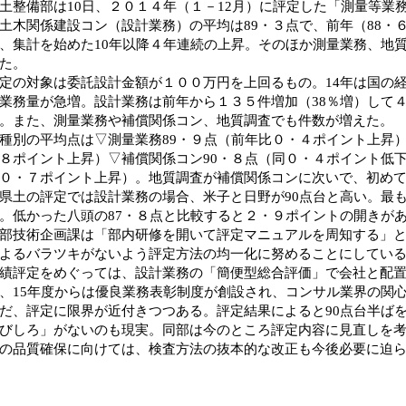
整備部は10日、２０１４年（１－12月）に評定した「測量等業
土木関係建設コン（設計業務）の平均は89・３点で、前年（88・
、集計を始めた10年以降４年連続の上昇。そのほか測量業務、地
た。
の対象は委託設計金額が１００万円を上回るもの。14年は国の
業務量が急増。設計業務は前年から１３５件増加（38％増）して
。また、測量業務や補償関係コン、地質調査でも件数が増えた。
別の平均点は▽測量業務89・９点（前年比０・４ポイント上昇）
８ポイント上昇）▽補償関係コン90・８点（同０・４ポイント低下
０・７ポイント上昇）。地質調査が補償関係コンに次いで、初めて
土の評定では設計業務の場合、米子と日野が90点台と高い。最も
。低かった八頭の87・８点と比較すると２・９ポイントの開きが
技術企画課は「部内研修を開いて評定マニュアルを周知する」と
よるバラツキがないよう評定方法の均一化に努めることにしてい
評定をめぐっては、設計業務の「簡便型総合評価」で会社と配置
、15年度からは優良業務表彰制度が創設され、コンサル業界の関
、評定に限界が近付きつつある。評定結果によると90点台半ば
びしろ」がないのも現実。同部は今のところ評定内容に見直しを
の品質確保に向けては、検査方法の抜本的な改正も今後必要に迫