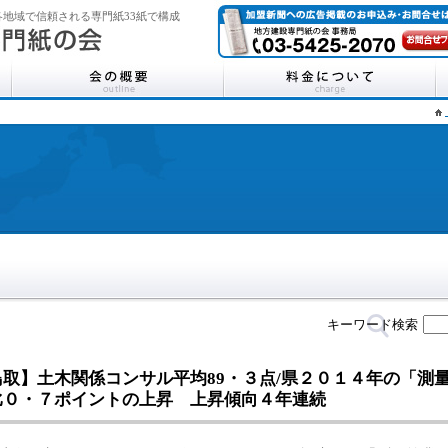
地域で信頼される専門紙33紙で構成
キーワード検索
鳥取】土木関係コンサル平均89・３点/県２０１４年の「測
比０・７ポイントの上昇 上昇傾向４年連続