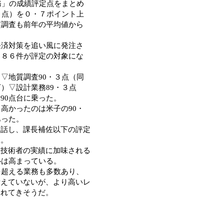
務」の成績評定点をまとめ
６点）を０・７ポイント上
質調査も前年の平均値から
経済対策を追い風に発注さ
４８６件が評定の対象にな
▽地質調査90・３点（同
）▽設計業務89・３点
90点台に乗った。
高かったのは米子の90・
あった。
話し、課長補佐以下の評定
る。
技術者の実績に加味される
心は高まっている。
を超える業務も多数あり、
考えていないが、より高いレ
られてきそうだ。