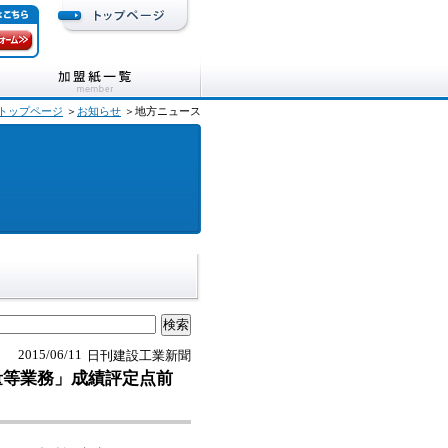
トップページ
＞
お知らせ
＞地方ニュース
2015/06/11
日刊建設工業新聞
量等業務」成績評定点前