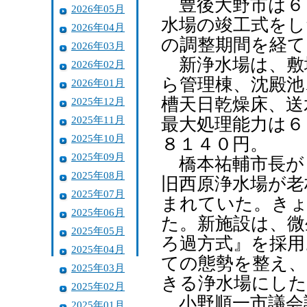
豊後大野市は６
2026年05月
水場の竣工式をし
2026年04月
の調整期間を経て
2026年03月
新浄水場は、敷地
2026年02月
ら管理棟、沈殿池
2026年01月
槽天日乾燥床、送
2025年12月
2025年11月
最大処理能力は６
2025年10月
８１４０円。
2025年09月
橋本祐輔市長が「
2025年08月
旧西原浄水場が老
2025年07月
まれていた。き
2025年06月
た。新施設は、微
2025年05月
ろ過方式』を採用
2025年04月
ての態勢を整え、
2025年03月
きる浄水場にした
2025年02月
小野順一市議会
2025年01月