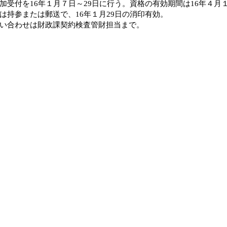
加受付を16年１月７日～29日に行う。資格の有効期間は16年４月１
は持参または郵送で、16年１月29日の消印有効。
い合わせは財政課契約検査管財担当まで。