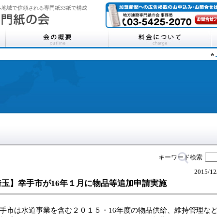
地域で信頼される専門紙33紙で構成
キーワード検索
2015/12
埼玉】幸手市が16年１月に物品等追加申請実施
市は水道事業を含む２０１５・16年度の物品供給、維持管理な