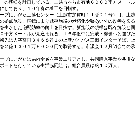
ーの移転を計画している。上越市から市有地６０００平方メート
にしており、１６年春の着工を目指す。
プにいがた上越センター（上越市加賀町１１番２１号）は、上越
の拠点施設。移転により既存施設の老朽化や狭あい化の改善を図
を生かした宅配効率の向上を目指す。新施設の規模は既存施設と
０平方メートルが見込まれる。１６年度中に完成・稼働へと運び
先は大字富岡３４６８番１の上新バイパス三田インターそば。上
を２億１３６１万８０００円で取得する。市議会１２月議会での
プにいがたは県内全域を事業エリアとし、共同購入事業や共済な
ポートを行っている生活協同組合。組合員数は約１０万人。