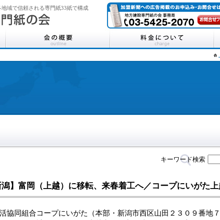
地域で信頼される専門紙33紙で構成
キーワード検索
新潟】富岡（上越）に移転、来春着工へ／コープにいがた上
協同組合コープにいがた（本部・新潟市西区山田２３０９番地７