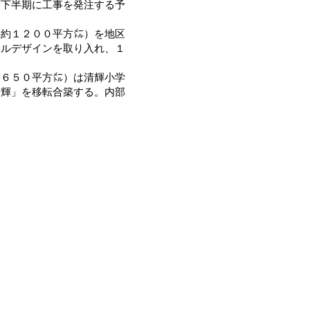
度下半期に工事を発注する予
約１２００平方㍍）を地区
サルデザインを取り入れ、１
６５０平方㍍）は清輝小学
清輝」を移転合築する。内部