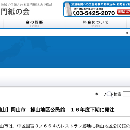
地域で信頼される専門紙33紙で構成
キーワード検索
岡山】岡山市 操山地区公民館 １６年度下期に発注
市は、中区国富３ノ６６４のレストラン跡地に操山地区公民館の