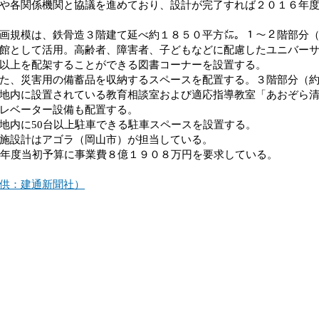
や各関係機関と協議を進めており、設計が完了すれば２０１６年
規模は、鉄骨造３階建て延べ約１８５０平方㍍。１～２階部分（
館として活用。高齢者、障害者、子どもなどに配慮したユニバー
以上を配架することができる図書コーナーを設置する。
、災害用の備蓄品を収納するスペースを配置する。３階部分（約
地内に設置されている教育相談室および適応指導教室「あおぞら
レベーター設備も配置する。
内に50台以上駐車できる駐車スペースを設置する。
施設計はアゴラ（岡山市）が担当している。
年度当初予算に事業費８億１９０８万円を要求している。
供：建通新聞社）