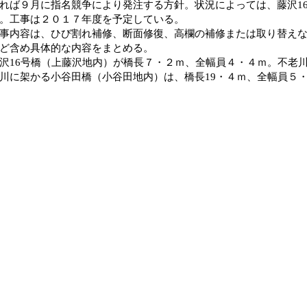
れば９月に指名競争により発注する方針。状況によっては、藤沢1
。工事は２０１７年度を予定している。
内容は、ひび割れ補修、断面修復、高欄の補修または取り替えな
ど含め具体的な内容をまとめる。
16号橋（上藤沢地内）が橋長７・２ｍ、全幅員４・４ｍ。不老
に架かる小谷田橋（小谷田地内）は、橋長19・４ｍ、全幅員５