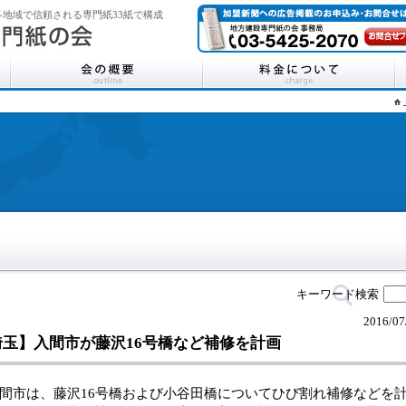
地域で信頼される専門紙33紙で構成
キーワード検索
2016/07
埼玉】入間市が藤沢16号橋など補修を計画
市は、藤沢16号橋および小谷田橋についてひび割れ補修などを