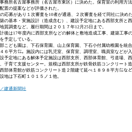
事務所名古屋事務所（名古屋市東区）に決めた。保育室の利用方
配置の提案などが評価された。
者の応募があり１次審査を10者が通過、２次審査を経て同社に決め
築の基本・実施設計（造成含む）、建設予定地にある西部支所と
地質調査など。履行期間は２０１７年12月25日まで。
後は17年度内に西部支所などの解体と敷地造成工事、建築工事の
を予定している。
こども園は、下石保育園、山上保育園、下石小付属幼稚園を統合
４６平方㍍。施設内には乳児室、保育室、調理室、職員室などが
予定地にある解体予定施設は西部支所、西部体育館、弓道場、西
、子育て支援センター。規模は西部支所が鉄骨鉄筋コンクリート
西部体育館が鉄筋コンクリート造２階建て延べ１８９８平方㍍な
設地は下石町１０１５ノ１他。
／建通新聞社