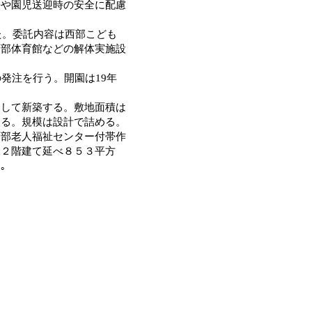
法や園児送迎時の安全に配慮
た。委託内容は西部こども
西部体育館などの解体実施設
発注を行う。開園は19年
して新築する。敷地面積は
入る。規模は設計で詰める。
部老人福祉センター付帯作
造２階建て延べ８５３平方
ど。