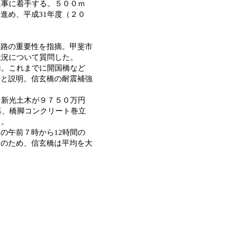
工事に着手する。５００ｍ
進め、平成31年度（２０
路の重要性を指摘。甲斐市
状況について質問した。
橋。これまでに開国橋など
」と説明。信玄橋の耐震補強
、新光土木が９７５０万円
基、橋脚コンクリート巻立
当。
の午前７時から12時間の
台のため、信玄橋は平均を大