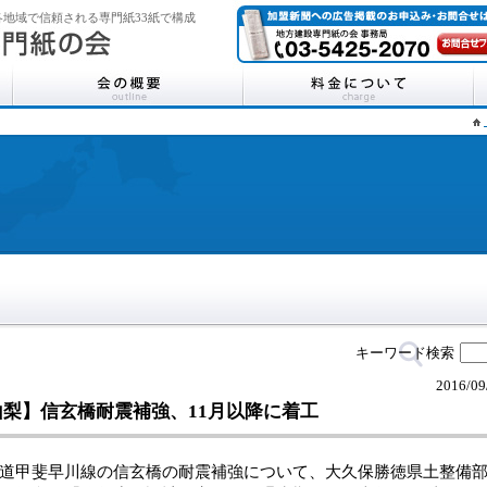
地域で信頼される専門紙33紙で構成
キーワード検索
2016/09
山梨】信玄橋耐震補強、11月以降に着工
甲斐早川線の信玄橋の耐震補強について、大久保勝徳県土整備部