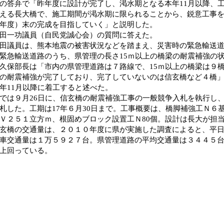
の答弁で「昨年度に設計が完了し、渇水期となる本年11月以降、
える長大橋で、施工期間が渇水期に限られることから、鋭意工事を
年度）末の完成を目指していく」と説明した。
田一功議員（自民党誠心会）の質問に答えた。
議員は、熊本地震の被害状況などを踏まえ、災害時の緊急輸送道
緊急輸送道路のうち、県管理の長さ15ｍ以上の橋梁の耐震補強の
保部長は「市内の県管理道路は７路線で、15ｍ以上の橋梁は９
の耐震補強が完了しており、完了していないのは信玄橋など４橋
年11月以降に着工すると述べた。
は９月26日に、信玄橋の耐震補強工事の一般競争入札を執行し
札した。工期は17年６月30日まで。工事概要は、橋脚補強工Ｎ６
Ｖ２５１立方ｍ、根固めブロック設置工Ｎ80個。設計は長大が担
橋の交通量は、２０１０年度に県が実施した調査によると、平日
車交通量は１万５９２７台。県管理道路の平均交通量は３４４５
上回っている。