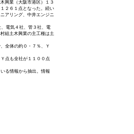
土木興業（大阪市港区）１３
）１２６１点となった。続い
ジニアリング、中井エンジニ
社、電気４社、管３社、電
奥村組土木興業の主工種は土
で、全体の約０・７％、Ｙ
。Ｙ点も全社が１１００点
ている情報から抽出。情報