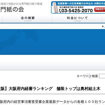
地域で信頼される専門紙33紙で構成
キーワード検索
大阪】大阪府内経審ランキング 舗装トップは奥村組土木
府内の経営事項審査受審企業最新データからの各種１００社ラン