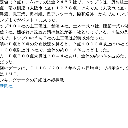
定値（Ｐ点）」を持つのは全２４５７社で、トップ３は、奥村組
点、積水樹脂（大阪市北区）１２７８点、きんでん（大阪市北区
津濃、鳳工業、奥村組、奥アンツーカ、協和道路、かんでんエン
ングまでがベスト10に入った。
プ１００社の主工種は、舗装56社、土木一式21社、建築一式12
信２社、機械器具設置と清掃施設が各１社となっている。１位の
式で、トップ10のうち７社の主工種は舗装以外だった。
のＰ点とＹ点の分布状況を見ると、Ｐ点１０００点以上は18社
１００点以上は15社で、全体の約０・６％にとどまった。
、Ｐ点７００点未満は２０４４社あり、全体の約83％を占めた
だった。
のデータは、ＣＩＩＣ（２０１６年６月17日時点）で掲示され
はＪＭＥ。
ンキングデータの詳細は本紙掲載
新聞社