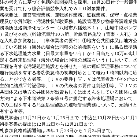
注の考え方に基づく包括的民間委託を採用。10月28日付で一般競
案を受けて行う総合評価競争入札でＷＴＯ対象案件。
概要は、運営管理業務、運転操作業務、監視業務、保守・点検業
理及び水質試験・汚泥性状試験業務、施設管理及び物品等調達業
場所は洛南浄化センター（八幡市八幡焼木１）、山城中継ポンプ
4）及びその他（幹線流量計10ヵ所、幹線管路施設（管渠・人孔）
入札参加資格は、［単体業者の要件］①地方公共団体又は地方公
している団体（海外の場合は同種の公的機関をいう）に係る標準
る下水処理能力水量（日最大水量をいう）が１日当たり10万m3以
定する終末処理場（海外の場合は同種の施設をいう）において、
工程を有する汚泥処理施設とを併せた一連の運転管理業務につい
履行実績を有する者②緊急時の初期対応として概ね１時間以内に
ることができる者等、［ＪＶの要件］▽ＪＶは代表者及びその他
主的に結成▽前記②等、ＪＶの代表者の要件は前記①等、▽ＪＶ
共団体又は地方公共団体が出資もしくは出えんをしている団体に
方法による下水道法第２条第６号に規定する終末処理場において
での工程を有する汚泥処理施設の運転管理業務について、元請け
有する者等。
見学会は11月21日から11月25日まで（申込は10月28日から11月
提案書の提出は12月12日から12月21日まで。
参加資格確認通知は29年１月23日から１月24日まで。
及び開札日時は29年２月10日２時。場所は京都府流域下水道事