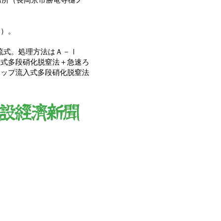
７）。
流式。処理方法はＡ－Ⅰ
入式多段硝化脱窒法＋急速ろ
テップ流入式多段硝化脱窒法