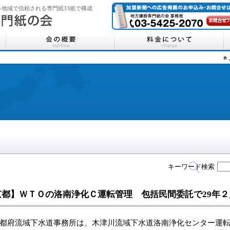
地域で信頼される専門紙33紙で構成
キーワード検索
京都】ＷＴＯの洛南浄化Ｃ運転管理 包括民間委託で29年２
府流域下水道事務所は、木津川流域下水道洛南浄化センター運転