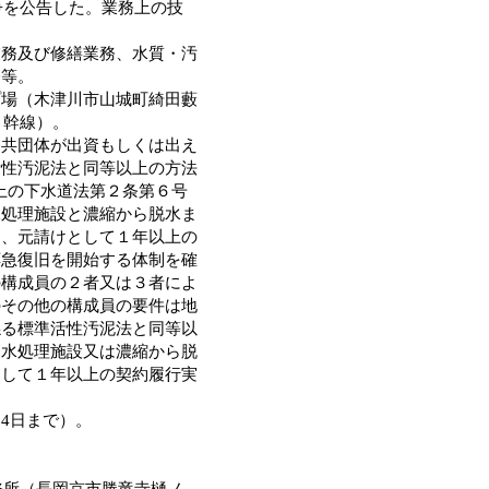
争を公告した。業務上の技
務及び修繕業務、水質・汚
務等。
場（木津川市山城町綺田藪
３幹線）。
共団体が出資もしくは出え
活性汚泥法と同等以上の方法
上の下水道法第２条第６号
水処理施設と濃縮から脱水ま
て、元請けとして１年以上の
応急復旧を開始する体制を確
の構成員の２者又は３者によ
のその他の構成員の要件は地
係る標準活性汚泥法と同等以
、水処理施設又は濃縮から脱
として１年以上の契約履行実
14日まで）。
務所（長岡京市勝竜寺樋ノ