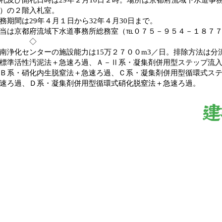
）の２階入札室。
期間は29年４月１日から32年４月30日まで。
は京都府流域下水道事務所総務室（℡０７５－９５４－１８７
◇
浄化センターの施設能力は15万２７００m3／日。排除方法は分
標準活性汚泥法＋急速ろ過、Ａ－Ⅱ系・凝集剤併用型ステップ流
Ｂ系・硝化内生脱窒法＋急速ろ過、Ｃ系・凝集剤併用型循環式ス
速ろ過、Ｄ系・凝集剤併用型循環式硝化脱窒法＋急速ろ過。