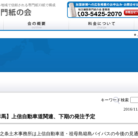
地域で信頼される専門紙33紙で構成
キーワード検索
2016/11
群馬】上信自動車道関連、下期の発注予定
之条土木事務所は上信自動車道・祖母島箱島バイパスの今後の見