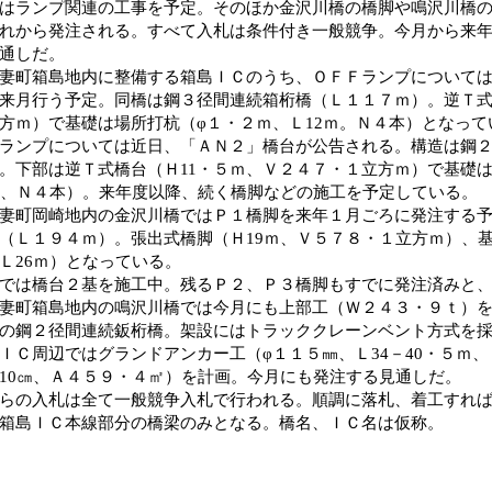
はランプ関連の工事を予定。そのほか金沢川橋の橋脚や鳴沢川橋
れから発注される。すべて入札は条件付き一般競争。今月から来
通しだ。
妻町箱島地内に整備する箱島ＩＣのうち、ＯＦＦランプについて
来月行う予定。同橋は鋼３径間連続箱桁橋（Ｌ１１７ｍ）。逆Ｔ
方ｍ）で基礎は場所打杭（φ１・２ｍ、Ｌ12ｍ。Ｎ４本）となって
ランプについては近日、「ＡＮ２」橋台が公告される。構造は鋼
。下部は逆Ｔ式橋台（Ｈ11・５ｍ、Ｖ２４７・１立方ｍ）で基礎
ｍ、Ｎ４本）。来年度以降、続く橋脚などの施工を予定している。
妻町岡崎地内の金沢川橋ではＰ１橋脚を来年１月ごろに発注する
（Ｌ１９４ｍ）。張出式橋脚（Ｈ19ｍ、Ｖ５７８・１立方ｍ）、
Ｌ26ｍ）となっている。
では橋台２基を施工中。残るＰ２、Ｐ３橋脚もすでに発注済みと
妻町箱島地内の鳴沢川橋では今月にも上部工（Ｗ２４３・９ｔ）を
の鋼２径間連続鈑桁橋。架設にはトラッククレーンベント方式を
ＩＣ周辺ではグランドアンカー工（φ１１５㎜、Ｌ34－40・５ｍ、
10㎝、Ａ４５９・４㎡）を計画。今月にも発注する見通しだ。
らの入札は全て一般競争入札で行われる。順調に落札、着工すれ
箱島ＩＣ本線部分の橋梁のみとなる。橋名、ＩＣ名は仮称。