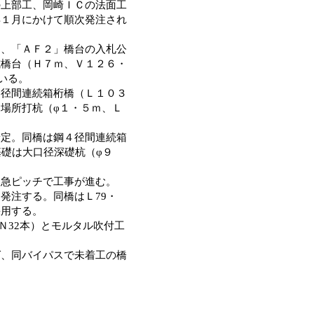
の上部工、岡崎ＩＣの法面工
年１月にかけて順次発注され
は、「ＡＦ２」橋台の入札公
式橋台（Ｈ７ｍ、Ｖ１２６・
いる。
２径間連続箱桁橋（Ｌ１０３
は場所打杭（φ１・５ｍ、Ｌ
予定。同橋は鋼４径間連続箱
基礎は大口径深礎杭（φ９
、急ピッチで工事が進む。
発注する。同橋はＬ79・
採用する。
Ｎ32本）とモルタル吹付工
ば、同バイパスで未着工の橋