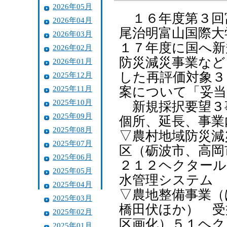
2026年05月
１６年度第３回
2026年04月
尾治明富山国際大
2026年03月
１７年度に国へ新
2026年02月
防災減災事業など
2026年01月
した再評価対象３
2025年12月
2025年11月
案について「妥当
2025年10月
新規採択要望３
2025年09月
個所、延長、事業
2025年08月
▽農村地域防災減
2025年07月
区（砺波市、高岡
2025年06月
２１２ヘクタール
2025年05月
水管理システム 
2025年04月
▽農地整備事業（
2025年03月
橋田伏ほか） 受
2025年02月
区画化）５１ヘク
2025年01月