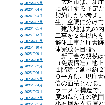
大垣市は、新庁
2026年05月
に発注する予定だ
2026年04月
契約したい考え。
2026年03月
生、空調に分けて
2026年02月
建設地は丸の内２
2026年01月
工事を２年以内を
2025年12月
2025年11月
解体工事と庁舎跡
2025年10月
体完成を目指す。
2025年09月
新庁舎の規模は
2025年08月
（免震構造）地上
2025年07月
１階建て延べ約２
2025年06月
０平方㍍。現庁舎
2025年05月
倍の面積となる。
2025年04月
ラーメン構造で、
2025年03月
度24㍍付近の強
2025年02月
小石層を支持層と
2025年01月