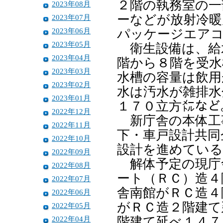
２階の執務室の一
2023年08月
ーなどが放射冷暖
2023年07月
2023年06月
パッケージエア
2023年05月
衛生設備は、給
2023年04月
階から８階を受水
2023年03月
水槽の容量は飲用
2023年02月
水は汚水が雑排水
2023年01月
１７０立方㍍など
2022年12月
新庁舎の本体工事
2022年11月
下・車戸設計共同
2022年10月
設計を進めている
2022年09月
解体予定の現庁
2022年08月
ート（ＲＣ）造４
2022年07月
舎南館がＲＣ造４
2022年06月
がＲＣ造２階建て
2022年05月
2022年04月
階建て延べ１４７