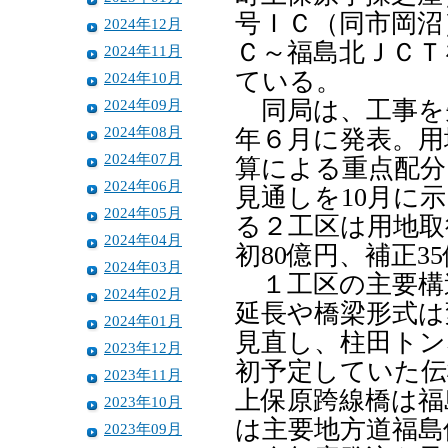
号ＩＣ（同市岡沼
2024年12月
Ｃ～福島北ＪＣＴ
2024年11月
ている。
2024年10月
2024年09月
同局は、工事を
2024年08月
年６月に発表。用
2024年07月
算による重点配分
2024年06月
見通しを10月に
2024年05月
る２工区は用地取
2024年04月
初80億円、補正3
2024年03月
１工区の主要構
2024年02月
延長や橋梁形式は
2024年01月
見直し、柱田トン
2023年12月
初予定していた伝
2023年11月
上保原跨線橋は福
2023年10月
は主要地方道福島
2023年09月