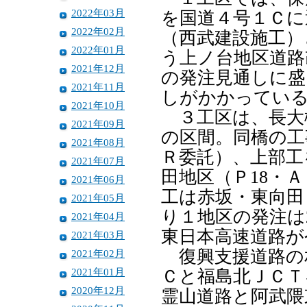
2022年03月
を国道４号１Ｃに
2022年02月
（西武建設施工）
2022年01月
う上ノ台地区道路
2021年12月
の発注見通しに盛
2021年11月
しがかかってい
2021年10月
３工区は、長大
2021年09月
の区間。同橋の工
2021年08月
Ｒ委託）、上部工
2021年07月
田地区（Ｐ18・
2021年06月
工は赤坂・東向田
2021年05月
り１地区の発注は
2021年04月
東日本高速道路が
2021年03月
復興支援道路の
2021年02月
2021年01月
Ｃと福島北ＪＣＴ
2020年12月
霊山道路と阿武隈