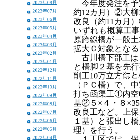
今年度発注を予
2023年08月
約12カ月）②大
2023年07月
2023年06月
改良（約11カ月
2023年05月
いずれも概算工事
2023年04月
原跨線橋が一般土
2023年03月
拡大Ｃ対象となる
2023年02月
古川橋下部工は
2023年01月
と橋脚２基を先行
2022年12月
削工10万立方㍍
2022年11月
（ＰＣ橋）で、中
2022年10月
打ち函渠工①内空
2022年09月
基②５×４・８×3
2022年08月
改良工など。上保
2022年07月
１基）と張出し橋
2022年06月
理）を行う。
2022年05月
2022年04月
１工区では、保