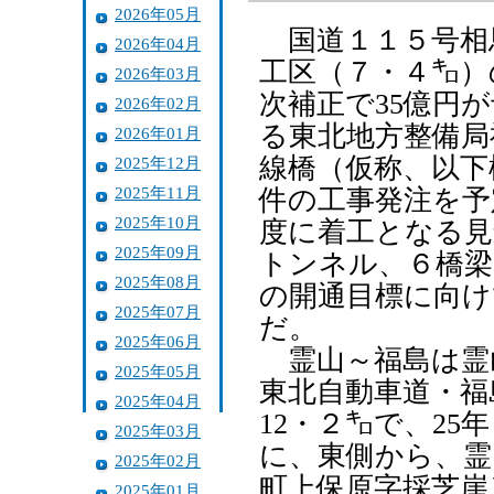
2026年05月
国道１１５号相
2026年04月
工区（７・４㌔）
2026年03月
次補正で35億円
2026年02月
る東北地方整備局
2026年01月
線橋（仮称、以下
2025年12月
2025年11月
件の工事発注を予
2025年10月
度に着工となる見
2025年09月
トンネル、６橋梁
2025年08月
の開通目標に向け
2025年07月
だ。
2025年06月
霊山～福島は霊
2025年05月
東北自動車道・福
2025年04月
12・２㌔で、2
2025年03月
に、東側から、霊
2025年02月
町上保原字採芝崖
2025年01月