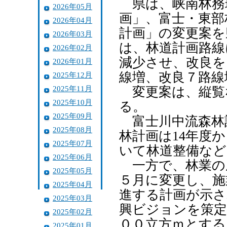
県は、峡南林務
2026年05月
画」、富士・東部
2026年04月
計画」の変更案を
2026年03月
は、林道計画路線
2026年02月
減少させ、改良を
2026年01月
線増、改良７路線
2025年12月
2025年11月
変更案は、縦覧
2025年10月
る。
2025年09月
富士川中流森林計
2025年08月
林計画は14年度
2025年07月
いて林道整備など
2025年06月
一方で、林業の成
2025年05月
５月に変更し、施
2025年04月
進する計画が示さ
2025年03月
興ビジョンを策定
2025年02月
００立方ｍとする
2025年01月