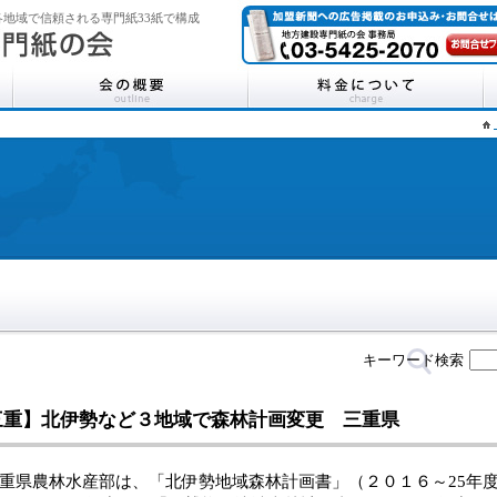
地域で信頼される専門紙33紙で構成
キーワード検索
三重】北伊勢など３地域で森林計画変更 三重県
県農林水産部は、「北伊勢地域森林計画書」（２０１６～25年