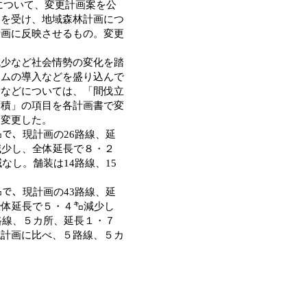
）について、変更計画案を公
とを受け、地域森林計画につ
計画に反映させるもの。変更
少など社会情勢の変化を踏
テムの導入などを盛り込んで
量などについては、「間伐立
面積」の項目を各計画書で変
を変更した。
で、現計画の26路線、延
減少し、全体延長で８・２
なし。舗装は14路線、15
で、現計画の43路線、延
全体延長で５・４㌔減少し
路線、５カ所、延長１・７
現計画に比べ、５路線、５カ