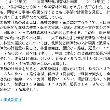
」（14～23年度）、「尾鷲熊野地域森林計画書」（12～21年度
た。上位計画となる国の「全国森林計画」が５月に改正されたこ
も、関連する事項の変更を行うとともに事業の計画量を見直し、
12月５日まで県庁などで縦覧している。
森林計画の改正点は、森林の整備・保全に関する事項で、人口減
た効率的な森林の整備・保全の実施、伐採と造林の一貫作業シス
、同改正に沿って地域森林計画の内容も変更する。この他、計画
積その他の伐採立木材積」、「人工造林および天然更新別の造林
、林道の開設などについては、北伊勢と南伊勢の２計画書で数量
勢の計画量を見ると、林道整備は、開設が26路線、延長29・５㌔
7・７㌔に比べ、経ケ峰（津市）、中畑（津市）の２路線で延長が
少した。改良は14路線、54カ所、延長８・６㌔で現計画に比べ増減
、延長31・４㌔で現計画に比べ増減なし。
勢の計画量を見ると、林道整備は、開設が42路線、延長74・４㌔
9・８㌔に比べ、１路線削減、鶴ガ坂（度会町）で延長が減少し、
改良は78路線、２２２カ所、延長92・４㌔で、現計画に比べ、２
少した。舗装は１５９路線、１７０カ所、延長２１４・９㌔で、
延長17・７㌔減少した。
：
建通新聞社