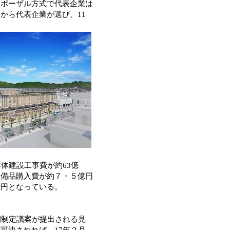
ロポーザル方式で代表企業は
から代表企業が選び、11
体建設工事費が約63億
、備品購入費が約７・５億円
億円となっている。
例制定議案が提出される見
可決されれば、17年２月