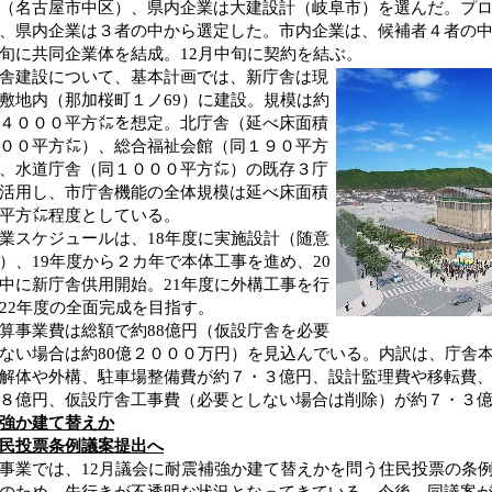
（名古屋市中区）、県内企業は大建設計（岐阜市）を選んだ。プ
、県内企業は３者の中から選定した。市内企業は、候補者４者の中
旬に共同企業体を結成。12月中旬に契約を結ぶ。
舎建設について、基本計画では、新庁舎は現
敷地内（那加桜町１ノ69）に建設。規模は約
４０００平方㍍を想定。北庁舎（延べ床面積
００平方㍍）、総合福祉会館（同１９０平方
、水道庁舎（同１０００平方㍍）の既存３庁
活用し、市庁舎機能の全体規模は延べ床面積
平方㍍程度としている。
スケジュールは、18年度に実施設計（随意
）、19年度から２カ年で本体工事を進め、20
中に新庁舎供用開始。21年度に外構工事を行
22年度の全面完成を目指す。
事業費は総額で約88億円（仮設庁舎を必要
ない場合は約80億２０００万円）を見込んでいる。内訳は、庁舎本
解体や外構、駐車場整備費が約７・３億円、設計監理費や移転費
８億円、仮設庁舎工事費（必要としない場合は削除）が約７・３
強か建て替えか
民投票条例議案提出へ
業では、12月議会に耐震補強か建て替えかを問う住民投票の条
のため、先行きが不透明な状況となってきている。今後、同議案が