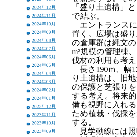
「盛り土遺構」と
2024年12月
で結ぶ。
2024年11月
エントランスに
2024年10月
2024年09月
置く。広場は盛り
2024年08月
の倉庫群は縄文の
2024年07月
m²規模の管理棟
2024年06月
伐材の利用も考え
2024年05月
長さ190ｍ、幅
2024年04月
り土遺構は、旧地
2024年03月
の保護と芝張りを
2024年02月
する考え。将来的
2024年01月
備も視野に入れる
2023年12月
ため植栽・伐採を
2023年11月
する。
2023年10月
見学動線には照
2023年09月