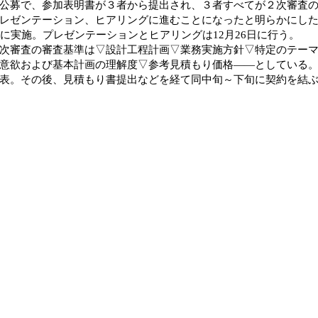
公募で、参加表明書が３者から提出され、３者すべてが２次審査
レゼンテーション、ヒアリングに進むことになったと明らかにした
日に実施。プレゼンテーションとヒアリングは12月26日に行う。
審査の審査基準は▽設計工程計画▽業務実施方針▽特定のテーマ
意欲および基本計画の理解度▽参考見積もり価格――としている
表。その後、見積もり書提出などを経て同中旬～下旬に契約を結