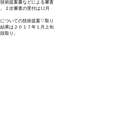
の技術提案書などによる審査
。２次審査の受付は12月
についての技術提案▽取り
。結果は２０１７年１月上旬
ぶ段取り。