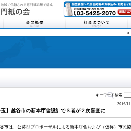
地域で信頼される専門紙33紙で構成
キーワード検索
2016/11
埼玉】越谷市の新本庁舎設計で３者が２次審査に
市は、公募型プロポーザルによる新本庁舎および（仮称）市民協