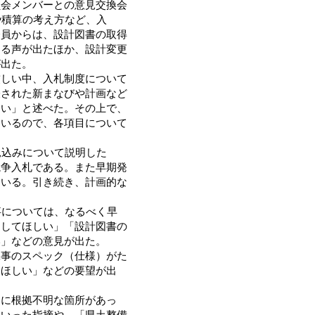
会メンバーとの意見交換会
や積算の考え方など、入
会員からは、設計図書の取得
める声が出たほか、設計変更
が出た。
しい中、入札制度について
表された新まなびや計画など
たい」と述べた。その上で、
ているので、各項目について
見込みについて説明した
競争入札である。また早期発
ている。引き続き、計画的な
事については、なるべく早
くしてほしい」「設計図書の
い」などの意見が出た。
事のスペック（仕様）がた
てほしい」などの要望が出
に根拠不明な箇所があっ
といった指摘や、「県土整備