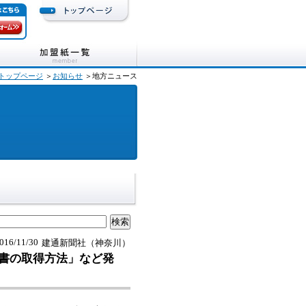
トップページ
＞
お知らせ
＞地方ニュース
016/11/30
建通新聞社（神奈川）
書の取得方法」など発