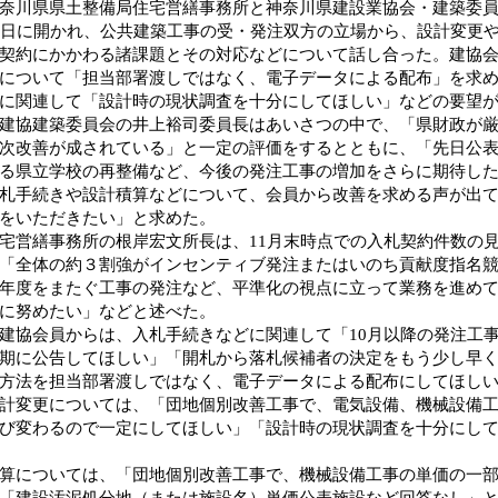
川県県土整備局住宅営繕事務所と神奈川県建設業協会・建築委員
9日に開かれ、公共建築工事の受・発注双方の立場から、設計変更
契約にかかわる諸課題とその対応などについて話し合った。建協
について「担当部署渡しではなく、電子データによる配布」を求
に関連して「設計時の現状調査を十分にしてほしい」などの要望
協建築委員会の井上裕司委員長はあいさつの中で、「県財政が厳
次改善が成されている」と一定の評価をするとともに、「先日公
る県立学校の再整備など、今後の発注工事の増加をさらに期待し
札手続きや設計積算などについて、会員から改善を求める声が出
をいただきたい」と求めた。
営繕事務所の根岸宏文所長は、11月末時点での入札契約件数の
「全体の約３割強がインセンティブ発注またはいのち貢献度指名
年度をまたぐ工事の発注など、平準化の視点に立って業務を進め
に努めたい」などと述べた。
協会員からは、入札手続きなどに関連して「10月以降の発注工
期に公告してほしい」「開札から落札候補者の決定をもう少し早
方法を担当部署渡しではなく、電子データによる配布にしてほし
変更については、「団地個別改善工事で、電気設備、機械設備工
び変わるので一定にしてほしい」「設計時の現状調査を十分にし
については、「団地個別改善工事で、機械設備工事の単価の一部
「建設汚泥処分地（または施設名）単価公表施設など回答なし」