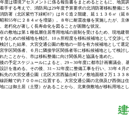
年度は環境アセスメントに係る報告書をまとめるとともに、地質
着手する考えで、消防局は29年度予算要求の北消防署移転整備に
防署（北区紫竹下緑町87）はＲＣ造２階建、延１１３６㎡（延８
昭和55年に２８４㎡を増築）。８年に耐震改修を実施したが、主体
、老朽化が著しく長寿命化を図ることが困難な状況。
の敷地は第１種低層住居専用地域の規制を受けるため、現地建替
するための候補地を検討。10ヵ所程度を移転候補地として交渉し
検討した結果、大宮交通公園の敷地の一部を有力候補地として選定
宮学区関係者、６月に隣接学区関係者等に移転候補地として検討
れたことから、市は移転整備に向け関係局と協議を進めた。
の予定スケジュールによると、29～30年度に都市計画審議会、
設計を進める。その後、31～32年度に整備工事を行い、33年４月
先の大宮交通公園（北区大宮西脇台町17／敷地面積２万１３３
線距離で約７００ｍに位置する。大宮交通公園の北側及び西側は
地には御土居（土塁）があることから、北東側敷地が移転用地と