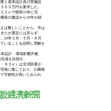
調査と基本設計及び実施設
５５００万円を要求した。
５２㎡で昭和33年に完
構造の建設から58年が経
えは難しいことから、市は
てきたが選定には至らず、
。28年２月・５月・６月
していることを説明し理解を
基本設計、環境影響評価、
の完成を目指す。
８・９３㎡）は北消防署か
住宅地に接しており、公園南
して可能性が高いとみられ