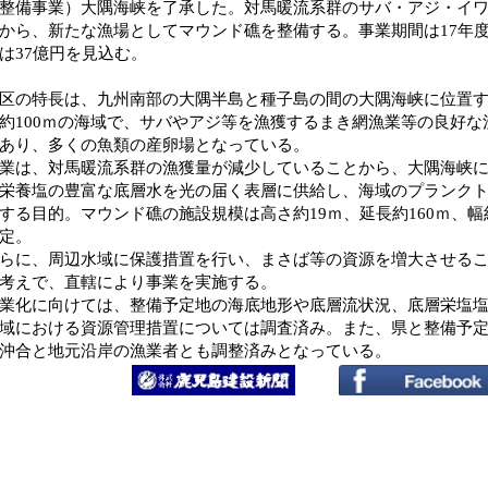
整備事業）大隅海峡を了承した。対馬暖流系群のサバ・アジ・イ
から、新たな漁場としてマウンド礁を整備する。事業期間は17年度
は37億円を見込む。
の特長は、九州南部の大隅半島と種子島の間の大隅海峡に位置
約100ｍの海域で、サバやアジ等を漁獲するまき網漁業等の良好な
あり、多くの魚類の産卵場となっている。
は、対馬暖流系群の漁獲量が減少していることから、大隅海峡
栄養塩の豊富な底層水を光の届く表層に供給し、海域のプランク
する目的。マウンド礁の施設規模は高さ約19ｍ、延長約160ｍ、幅
定。
に、周辺水域に保護措置を行い、まさば等の資源を増大させるこ
考えで、直轄により事業を実施する。
化に向けては、整備予定地の海底地形や底層流状況、底層栄塩塩
域における資源管理措置については調査済み。また、県と整備予
沖合と地元沿岸の漁業者とも調整済みとなっている。