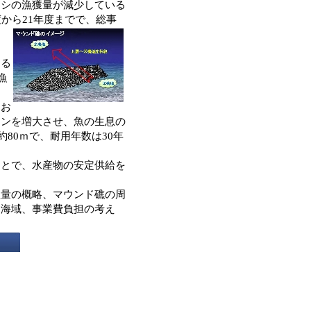
ワシの漁獲量が減少している
から21年度までで、総事
する
漁
にお
トンを増大させ、魚の生息の
約80ｍで、耐用年数は30年
とで、水産物の安定供給を
量の概略、マウンド礁の周
定海域、事業費負担の考え