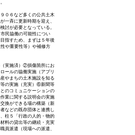
た。
９０６など多くの公共土木
設が一斉に更新時期を迎え、
の検討が必要となっている。
る市民協働の可能性につい
を目指すため、まずは５年後
急性や重要性等）や補修方
。
（実施済）②損傷箇所にお
トロールの協働実施（アプリ
遺産やまちの土木施設を知る
信等の実施（充実）⑥新聞等
民とのコミュニケーションの
理作業に関する説明会の実施
報交換ができる場の構築（新
業者などの既存団体と連携し
）、柱５「行政の人的・物的
修材料の貸出等の継続・充実
の職員派遣（現場への派遣、