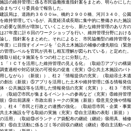
施設の維持管理に係る市民協働推進指針案をまとめ、明らかにし
会まちづくり委員会で報告した。
設局は、道路約３６００㎞、橋約２９００橋、河川３４０、公園
を維持管理しているが、高度経済成長期に集中的に整備された施
の必要な箇所が増加していくことから、新たな維持管理のあり方
27年度に計６回のワークショップを行い、維持管理分野におけ
論し、指針案をまとめた。それによると、市民協働型の維持管理
2年度）に目指すイメージを「公共土木施設の補修の優先順位（緊
の管理レベルを官民が共有し相互理解が図られている」と定めた
後取り組む９施策を５つの柱ごとに分類した。
「ＩＣＴを活用した維持管理の見える化」（取組①アプリの構築
調査過程や対応状況の可視化の促進（充実）③公共土木施設のパ
用しながら）（新規））、柱２「情報提供の充実」（取組④土木
の創出（新規）⑤アプリを活用した土木や維持管理に係る情報発
体・公共施設等を活用した情報発信の充実（充実））、柱３「市
」（取組⑦市民が集まるイベントへの参画など（充実）⑧維持管
規）⑨出前講座・市政出前トークの実施（新規）⑩意見交換や情
）、柱４「市民と行政との連携の強化」（取組⑪市民・企業・事
共土木施設を守る取組の実施（充実）⑫自主活動の表彰（新規）
の活用」（取組⑬ボランティア袋配布の継続（継続）⑭用具、補
実）⑮自主活動に係るゴミ等の回収の継続（継続）⑯自主活動へ
的支援）（新規））。