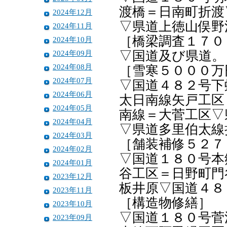
渡橋＝日南町折渡
2024年12月
▽県道上徳山俣野
2024年11月
［橋梁調査１７０
2024年10月
2024年09月
▽国道及び県道。
2024年08月
［雪寒５０００万
2024年07月
▽国道４８２号下
2024年06月
太日南線矢戸工区
2024年05月
南線＝大菅工区▽
2024年04月
▽県道多里伯太線
2024年03月
［舗装補修５２７
2024年02月
▽国道１８０号本
2024年01月
谷工区＝日野町門
2023年12月
板井原▽国道４８
2023年11月
［構造物修繕］
2023年10月
▽国道１８０号菅
2023年09月