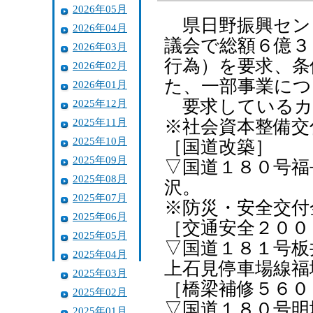
2026年05月
県日野振興センタ
2026年04月
議会で総額６億３
2026年03月
行為）を要求、条
2026年02月
た、一部事業につ
2026年01月
要求しているカ
2025年12月
2025年11月
※社会資本整備交
2025年10月
［国道改築］
2025年09月
▽国道１８０号福
2025年08月
沢。
2025年07月
※防災・安全交付
2025年06月
［交通安全２００
2025年05月
▽国道１８１号板
2025年04月
上石見停車場線福
2025年03月
［橋梁補修５６０
2025年02月
▽国道１８０号明
2025年01月