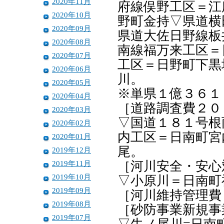
2020年11月
府線俣野工区＝江
2020年10月
野町金持▽県道横
2020年09月
県道大佐日野線板
2020年08月
南線福万来工区＝
2020年07月
工区＝日野町下黒
2020年06月
川。
2020年05月
※単県１億３６１
2020年04月
［道路調査費２０
2020年03月
▽国道１８１号根
2020年02月
内工区＝日南町宮
2020年01月
尾。
2019年12月
2019年11月
［河川安全・安心
2019年10月
▽小原川＝日南町
2019年09月
［河川維持管理費
2019年08月
［砂防事業新規事
2019年07月