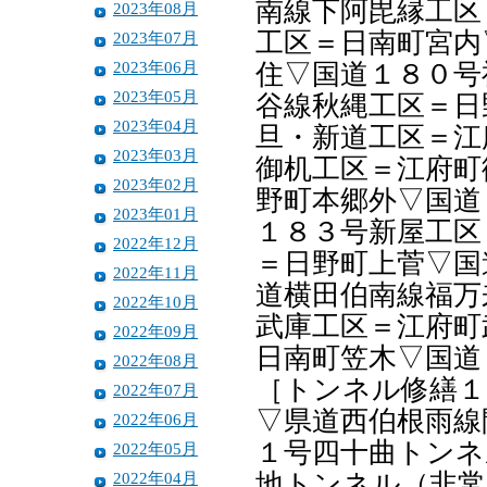
南線下阿毘縁工区
2023年08月
工区＝日南町宮内
2023年07月
2023年06月
住▽国道１８０号
2023年05月
谷線秋縄工区＝日
2023年04月
旦・新道工区＝江
2023年03月
御机工区＝江府町
2023年02月
野町本郷外▽国道
2023年01月
１８３号新屋工区
2022年12月
＝日野町上菅▽国
2022年11月
道横田伯南線福万
2022年10月
武庫工区＝江府町
2022年09月
日南町笠木▽国道
2022年08月
［トンネル修繕１
2022年07月
▽県道西伯根雨線
2022年06月
１号四十曲トンネ
2022年05月
2022年04月
地トンネル（非常