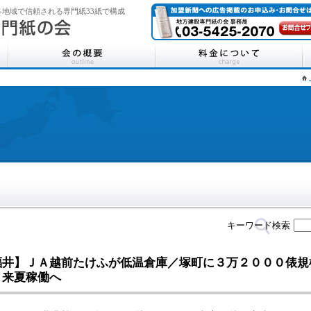
地域で信頼される専門紙33紙で構成
キーワード検索
福井】ＪＡ越前たけふが低温倉庫／塚町に３万２０００俵規
、来夏稼働へ