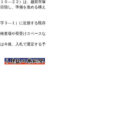
１０―２２）は、越前市塚
を目指し、準備を進める構え
字３―１）に近接する既存
検査場や荷受けスペースな
は今後、入札で選定する予