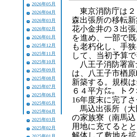
2026年05月
東京消防庁は２
2026年04月
森出張所の移転新
2026年03月
花小金井の３出張
2026年02月
を進め、一部で既
2026年01月
も老朽化し、手狭
2025年12月
2025年11月
して、当初予算で
2025年10月
八王子消防署富士
2025年09月
は、八王子市楢原
2025年08月
新築する。規模は
2025年07月
６４平方㍍。トク
2025年06月
16年度末に完了さ
2025年05月
馬込出張所（大田
2025年04月
の家族寮（南馬込
2025年03月
用地に充てるとと
2025年02月
解体して敷地を拡
2025年01月