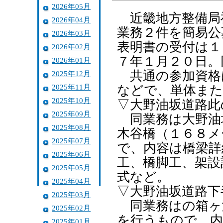
2026年05月
近畿地方整備局
2026年04月
業務２件を簡易公
2026年03月
表明書の受付は１
2026年02月
７年１月２０日。
2026年01月
共通の参加資格
2025年12月
2025年11月
などで、単体また
2025年10月
▽大野油坂道路此
2025年09月
同業務は大野油
2025年08月
木谷橋（１６８メ
2025年07月
で、内容は橋梁詳
2025年06月
工、橋脚工、架設
2025年05月
式など。
2025年04月
▽大野油坂道路下
2025年03月
同業務はの箱ヶ
2025年02月
を行うもので、内
2025年01月