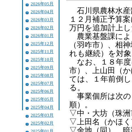
2026年05月
石川県農林水産
2026年04月
１２月補正予算案
2026年03月
万円を追加計上し
2026年02月
農業基盤課によ
2026年01月
（羽咋市）、相神
2025年12月
2025年11月
れも継続）を対象
2025年10月
なお、１８年度
2025年09月
市）、上山田（か
2025年08月
ては、１年前倒し
2025年07月
る。
2025年06月
事業個所は次の
2025年05月
順）。
2025年04月
▽中・大坊（珠洲
2025年03月
▽上田名（かほく
2025年02月
▽余地（同） 暗
2025年01月